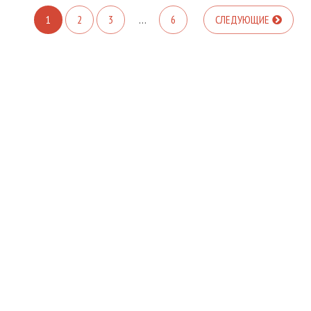
1
2
3
…
6
СЛЕДУЮЩИЕ
АВТОРСКИЙ БЛОГ БАЛАБАНОВА ГРИГОРИЯ
ТЕХНОСФЕРА
КОНТАКТЫ
ТУРИЗМ
ВСЕ ПРАВА ЗАЩИЩЕНЫ
КУЛЬТУРА
ГЕНЕАЛОГИЯ